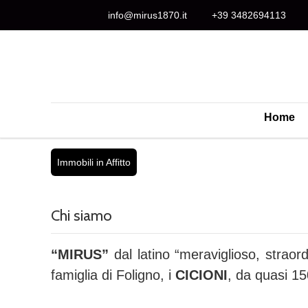
info@mirus1870.it
+39 3482694113
Home
Immobili in Affitto
Chi siamo
“MIRUS”
dal latino “meraviglioso, straor
famiglia di Foligno, i
CICIONI
, da quasi 150