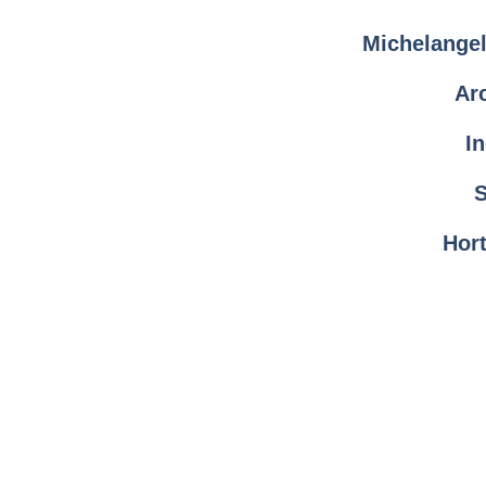
Michelangelo
Ar
In
S
Hort